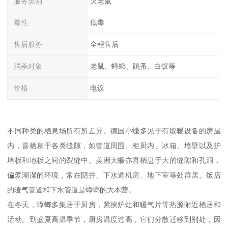
服务类别
灭老鼠
毒性
低毒
售后服务
全程售后
消杀对象
老鼠、蟑螂、跳蚤、白蚁等
价格
电议
不同种类的栖息场所有所差异。德国小蠊多见于有取暖设备的房屋
内，喜栖息于各类缝隙，如管道周围、柜厨内、冰箱、墙壁以及护
墙板和地板之间的裂缝中。美洲大蠊亦喜栖息于大的缝隙和孔洞，
偏爱潮湿的环境，常在阴井、下水道机房、地下室等处群居。饭店
的暖气管道和下水管道是蟑螂的大本营。
在冬天，蟑螂多集居于厨房，紧挨炉灶和暖气片等热源附近栖居和
活动。到盛夏高温季节，厨房温度过高，它们分散迁移到别处，因