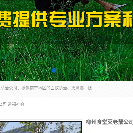
广西亿之豪有害生物防治服务有限公司是一家白蚁防治公司；提供南宁地区的白蚁防治、灭蟑螂、除四害、除白蚁、白蚁预防、消毒等服务，广西亿之豪有害生物防治服务有限公司专业灭蟑螂,灭鼠,除四害,服务上门,安全环保,售后保障,一次消杀，竭诚为您服务.
公司 造福社会
柳州食堂灭老鼠公司