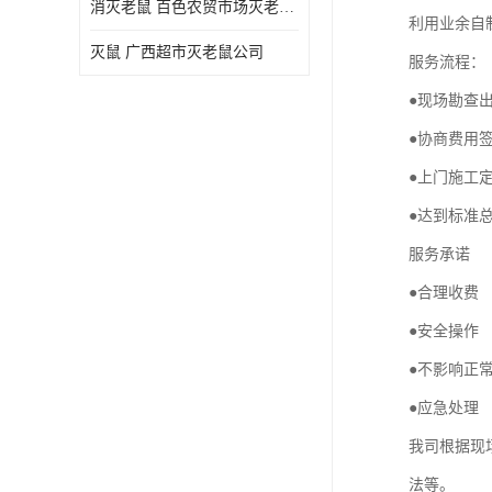
消灭老鼠 百色农贸市场灭老鼠公司
利用业余自
灭鼠 广西超市灭老鼠公司
服务流程：
●现场勘查
●协商费用
●上门施工
●达到标准
服务承诺
●合理收费
●安全操作
●不影响正
●应急处理
我司根据现
法等。