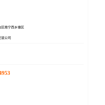
治区南宁西乡塘区
老鼠公司
4953