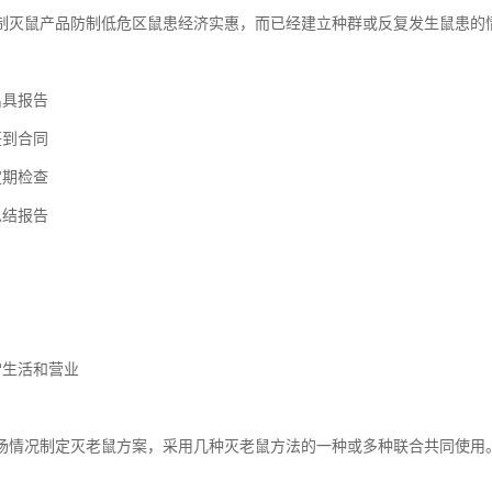
制灭鼠产品防制低危区鼠患经济实惠，而已经建立种群或反复发生鼠患的
出具报告
签到合同
定期检查
总结报告
常生活和营业
场情况制定灭老鼠方案，采用几种灭老鼠方法的一种或多种联合共同使用