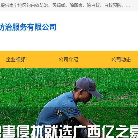
广西亿之豪有害生物防治服务有限公司是一家白蚁防治公司；提供南宁地区的白蚁防治、灭蟑螂、除四害、除白蚁、白蚁预防、消毒等服务，广西亿之豪有害生物防治服务有限公司专业灭蟑螂,灭鼠,除四害,服务上门,安全环保,售后保障,一次消杀，竭诚为您服务.
防治服务有限公司
企业视频
公司介绍
公司动态