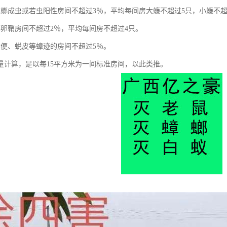
蟑螂成虫或若虫阳性房间不超过3％，平均每间房大蠊不超过5只，小蠊不超
螂卵鞘房间不超过2％，平均每间房不超过4只。
粪便、蜕皮等蟑迹的房间不超过5％。
量计算，是以每15平方米为一间标准房间，以此类推。