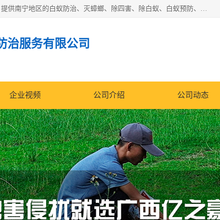
广西亿之豪有害生物防治服务有限公司是一家白蚁防治公司；提供南宁地区的白蚁防治、灭蟑螂、除四害、除白蚁、白蚁预防、消毒等服务，广西亿之豪有害生物防治服务有限公司专业灭蟑螂,灭鼠,除四害,服务上门,安全环保,售后保障,一次消杀，竭诚为您服务.
防治服务有限公司
企业视频
公司介绍
公司动态