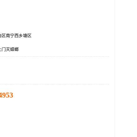
治区南宁西乡塘区
上门灭蟑螂
4953