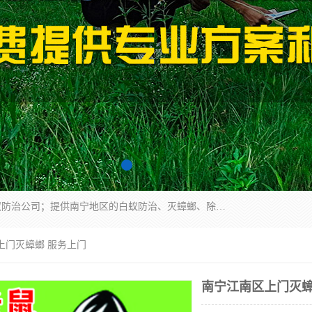
广西亿之豪有害生物防治服务有限公司是一家白蚁防治公司；提供南宁地区的白蚁防治、灭蟑螂、除四害、除白蚁、白蚁预防、消毒等服务，广西亿之豪有害生物防治服务有限公司专业灭蟑螂,灭鼠,除四害,服务上门,安全环保,售后保障,一次消杀，竭诚为您服务.
上门灭蟑螂 服务上门
南宁江南区上门灭蟑