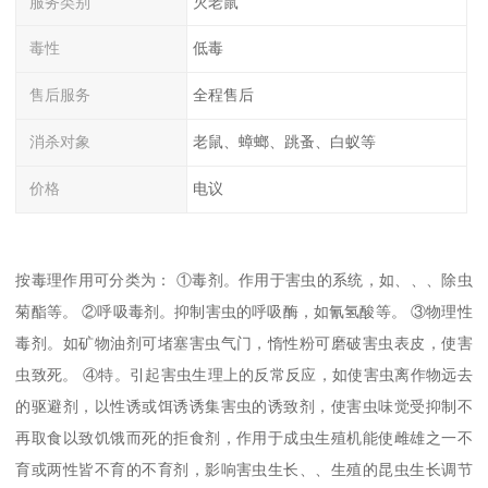
服务类别
灭老鼠
毒性
低毒
售后服务
全程售后
消杀对象
老鼠、蟑螂、跳蚤、白蚁等
价格
电议
按毒理作用可分类为： ①毒剂。作用于害虫的系统，如、、、除虫
菊酯等。 ②呼吸毒剂。抑制害虫的呼吸酶，如氰氢酸等。 ③物理性
毒剂。如矿物油剂可堵塞害虫气门，惰性粉可磨破害虫表皮，使害
虫致死。 ④特。引起害虫生理上的反常反应，如使害虫离作物远去
的驱避剂，以性诱或饵诱诱集害虫的诱致剂，使害虫味觉受抑制不
再取食以致饥饿而死的拒食剂，作用于成虫生殖机能使雌雄之一不
育或两性皆不育的不育剂，影响害虫生长、、生殖的昆虫生长调节