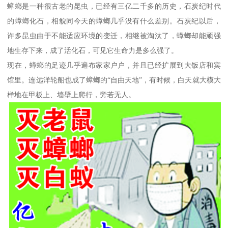
蟑螂是一种很古老的昆虫，已经有三亿二千多的历史，石炭纪时代
的蟑螂化石，相貌同今天的蟑螂几乎没有什么差别。石炭纪以后，
许多昆虫由于不能适应环境的变迁，相继被淘汰了，蟑螂却能顽强
地生存下来，成了活化石，可见它生命力是多么强了。
现在，蟑螂的足迹几乎遍布家家户户，并且已经扩展到大饭店和宾
馆里。连远洋轮船也成了蟑螂的“自由天地”，有时候，白天就大模大
样地在甲板上、墙壁上爬行，旁若无人。