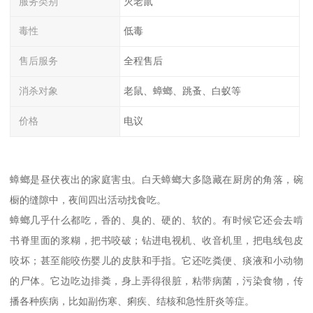
服务类别
灭老鼠
毒性
低毒
售后服务
全程售后
消杀对象
老鼠、蟑螂、跳蚤、白蚁等
价格
电议
蟑螂是昼伏夜出的家庭害虫。白天蟑螂大多隐藏在厨房的角落，碗
橱的缝隙中，夜间四出活动找食吃。
蟑螂几乎什么都吃，香的、臭的、硬的、软的。有时候它还会去啃
书脊里面的浆糊，把书咬破；钻进电视机、收音机里，把电线包皮
咬坏；甚至能咬伤婴儿的皮肤和手指。它还吃粪便、痰液和小动物
的尸体。它边吃边排粪，身上弄得很脏，粘带病菌，污染食物，传
播各种疾病，比如副伤寒、痢疾、结核和急性肝炎等症。