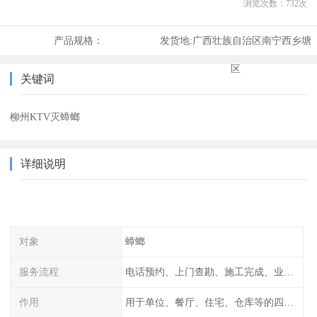
浏览次数：
732
次
产品规格：
发货地:
广西壮族自治区南宁西乡塘
区
关键词
柳州KTV灭蟑螂
详细说明
对象
蟑螂
服务流程
电话预约、上门查勘、施工完成、业主检查
作用
用于单位、餐厅、住宅、仓库等的四害消杀