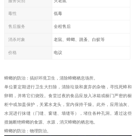
服务类别
灭老鼠
毒性
低毒
售后服务
全程售后
消杀对象
老鼠、蟑螂、跳蚤、白蚁等
价格
电议
蟑螂的防治：搞好环境卫生，清除蟑螂栖息场所。
单位要定期进行卫生大扫除，清除垃圾和废弃的杂物，寻找死蟑和
卵鞘，并将它们烧毁。食堂过夜的食品应放入冰箱或橱门严密的橱
柜中或加盖保护，关紧水龙头，室内保持干燥。此外，应用油灰、
水泥进行抹缝（门缝、窗缝、墙缝等），堵住各种孔洞。通过这些
措施断绝蟑螂的食源、水源，消灭蟑螂的栖息地。
蟑螂的防治：物理防治。